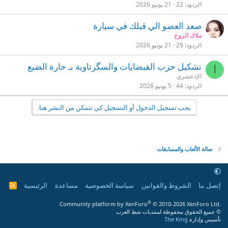
الردود
22
21 يونيو 2026
صعد العضو الي قبلك في سيارة
ملاك الروح
الردود
29
21 يونيو 2026
تشكيل حزب القبضايات والسگرتاوية بـ حارة الضبع
ا
الإدعشري
الردود
44
5 يونيو 2026
يجب تسجيل الدخول أو التسجيل كي تتمكن من النشر هنا.
صالة الألعاب والمسابقات
إتصل بنا
الشروط والقوانين
سياسة الخصوصية
مساعدة
الرئيسية
R
S
S
®
Community platform by XenForo
© 2010-2026 XenForo Ltd.
© جميع الحقوق محفوظة لمنتديات شط العرب
تأسيس وإدارة
The King