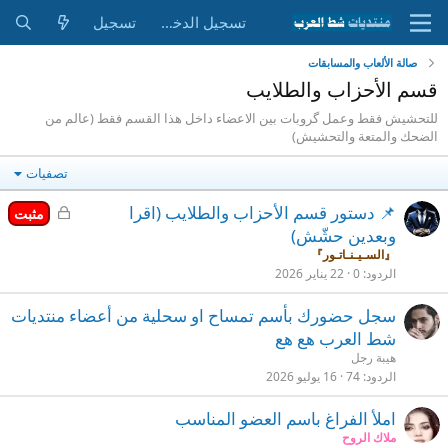
تسجيل الدخول
تسجيل
صالة الألعاب والمسابقات
قسم الأحزاب والطلايب
للتحشيش فقط وعمل گروبات بين الاعضاء داخل هذا القسم فقط (عالم من
الضحك والمتعة والتحشيش)
تصفيات
م
📌 دستور قسم الأحزاب والطلايب (اقرا
مثبت
غ
وبعدين حشّش)
ل
『السـيـنـاتـور』
ق
الردود
0
22 يناير 2026
سجل حضورك بأسم تمساح او سحلية من أعضاء منتديات
شط العرب هع هع
هيبة رجل
الردود
74
16 يوليو 2026
املأ الفراغ باسم العضو المناسب
ملاك الروح