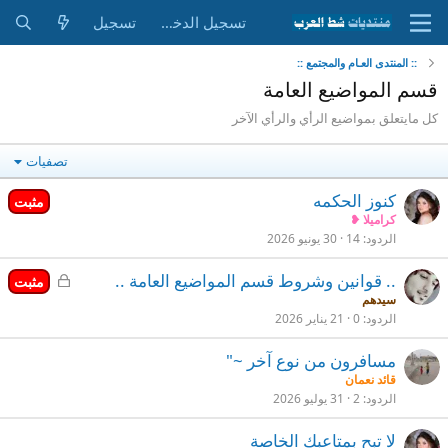
تسجيل الدخول
تسجيل
:: المنتدى العـام والمجتمع ::
قسم المواضيع العامة
كل مايتعلق بمواضيع الرأي والرأي الآخر
تصفيات
كنوز الحكمه
مثبت
كراميلا ❥
الردود
14
30 يونيو 2026
م
.. قوانين وشروط قسم المواضيع العامة ..
مثبت
غ
سيدهم
الردود
0
21 يناير 2026
ل
ق
مسافرون من نوع آخر ~"
قائد نعمان
الردود
2
31 يوليو 2026
لا تبح بمتاعبك الخاصة