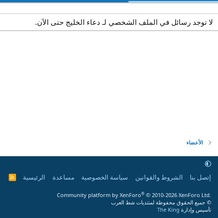
لا توجد رسائل في الملف الشخصي لـ دعاء الخليج حتى الآن.
الأعضاء
إتصل بنا
الشروط والقوانين
سياسة الخصوصية
مساعدة
الرئيسية
R
S
S
®
Community platform by XenForo
© 2010-2026 XenForo Ltd.
© جميع الحقوق محفوظة لمنتديات شط العرب
تأسيس وإدارة
The King