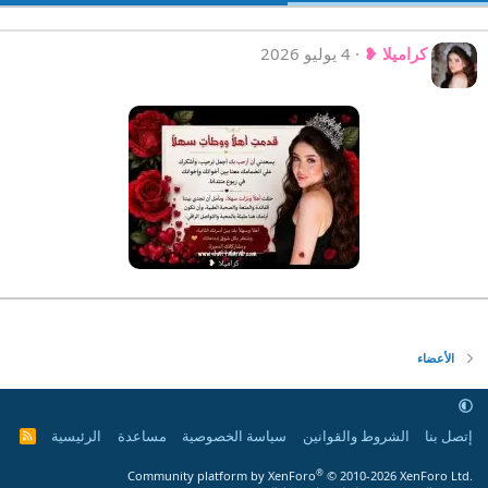
كراميلا ❥
4 يوليو 2026
الأعضاء
إتصل بنا
الشروط والقوانين
سياسة الخصوصية
مساعدة
الرئيسية
R
S
S
®
Community platform by XenForo
© 2010-2026 XenForo Ltd.