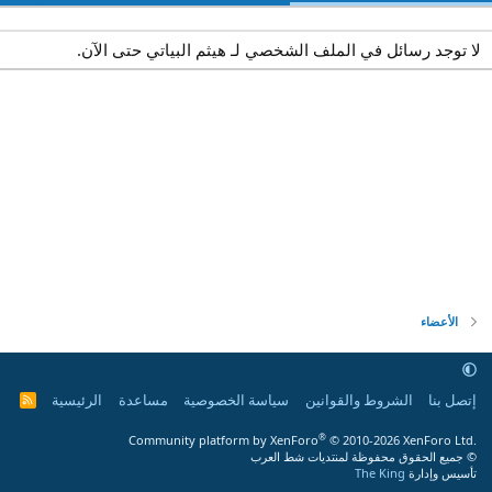
لا توجد رسائل في الملف الشخصي لـ هيثم البياتي حتى الآن.
الأعضاء
إتصل بنا
الشروط والقوانين
سياسة الخصوصية
مساعدة
الرئيسية
R
S
S
®
Community platform by XenForo
© 2010-2026 XenForo Ltd.
© جميع الحقوق محفوظة لمنتديات شط العرب
تأسيس وإدارة
The King