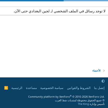
لا توجد رسائل في الملف الشخصي لـ لجين البغدادي حتى الآن.
الأعضاء
إتصل بنا
الشروط والقوانين
سياسة الخصوصية
مساعدة
الرئيسية
R
S
S
®
Community platform by XenForo
© 2010-2026 XenForo Ltd.
© جميع الحقوق محفوظة لمنتديات شط العرب
تأسيس وإدارة
The King