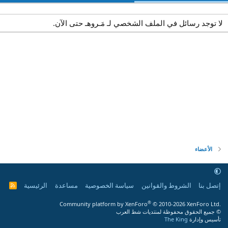
لا توجد رسائل في الملف الشخصي لـ مَـروهـ حتى الآن.
الأعضاء
إتصل بنا
الشروط والقوانين
سياسة الخصوصية
مساعدة
الرئيسية
R
S
S
®
Community platform by XenForo
© 2010-2026 XenForo Ltd.
© جميع الحقوق محفوظة لمنتديات شط العرب
تأسيس وإدارة
The King