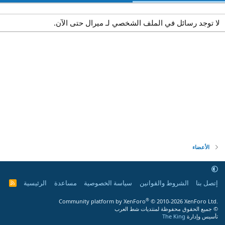
لا توجد رسائل في الملف الشخصي لـ ميرال حتى الآن.
الأعضاء
إتصل بنا
الشروط والقوانين
سياسة الخصوصية
مساعدة
الرئيسية
R
S
S
®
Community platform by XenForo
© 2010-2026 XenForo Ltd.
© جميع الحقوق محفوظة لمنتديات شط العرب
تأسيس وإدارة
The King