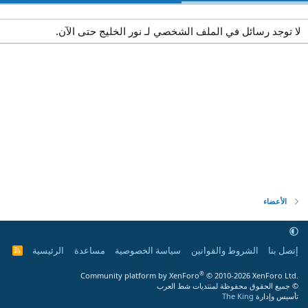
لا توجد رسائل في الملف الشخصي لـ نور الخليج حتى الآن.
الأعضاء
إتصل بنا
الشروط والقوانين
سياسة الخصوصية
مساعدة
الرئيسية
R
S
S
®
Community platform by XenForo
© 2010-2026 XenForo Ltd.
© جميع الحقوق محفوظة لمنتديات شط العرب
تأسيس وإدارة
The King