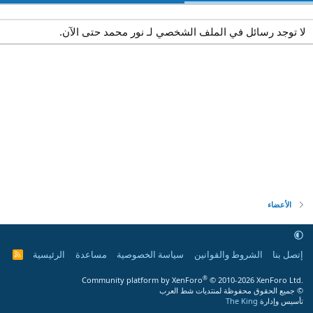
لا توجد رسائل في الملف الشخصي لـ نور محمد حتى الآن.
الأعضاء
إتصل بنا
الشروط والقوانين
سياسة الخصوصية
مساعدة
الرئيسية
R
S
S
®
Community platform by XenForo
© 2010-2026 XenForo Ltd.
© جميع الحقوق محفوظة لمنتديات شط العرب
تأسيس وإدارة
The King