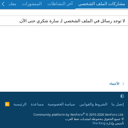
مشاركات الملف الشخصي
آخر النشاطات
المنشورات
معلومات
لا توجد رسائل في الملف الشخصي لـ سارة شكري حتى الآن.
الأعضاء
إتصل بنا
الشروط والقوانين
سياسة الخصوصية
مساعدة
الرئيسية
R
S
S
®
Community platform by XenForo
© 2010-2026 XenForo Ltd.
© جميع الحقوق محفوظة لمنتديات شط العرب
تأسيس وإدارة
The King