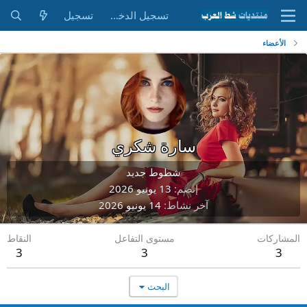
تسجيل الدخول
تسجيل
الأعضاء
سارة شكري
شطوط جديد
إنضم
13 يونيو 2026
آخر نشاط
14 يونيو 2026
المشاركات
مستوى التفاعل
النقاط
3
3
3
البحث