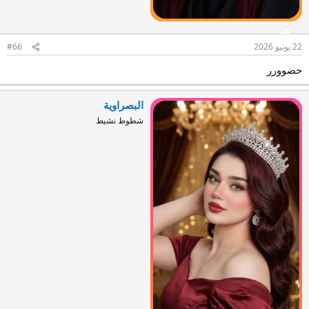
22 يونيو 2026
#66
حضوورر
البصراوية
شطوط نشيط