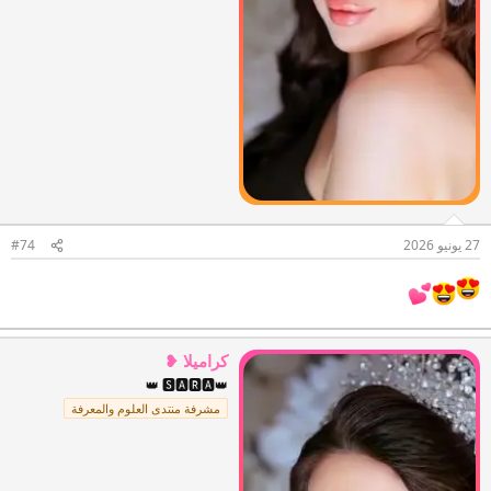
27 يونيو 2026
#74
كراميلا ❥
👑 🆂🅰🆁🅰👑
مشرفة منتدى العلوم والمعرفة