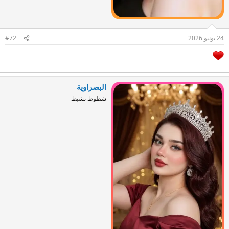
24 يونيو 2026
#72
البصراوية
شطوط نشيط