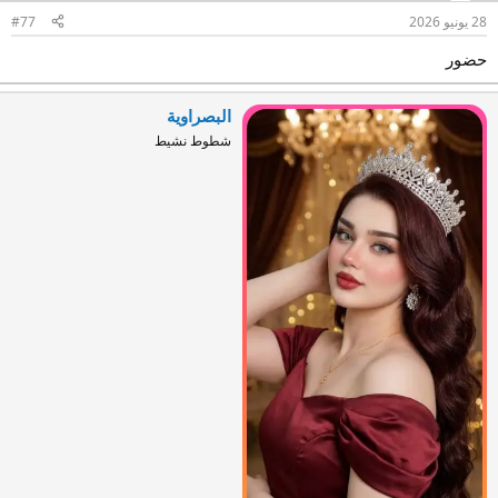
28 يونيو 2026
#77
حضور
البصراوية
شطوط نشيط