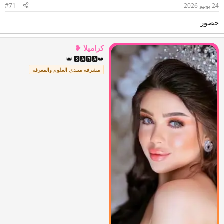
24 يونيو 2026
#71
حضور
كراميلا ❥
👑 🆂🅰🆁🅰👑
مشرفة منتدى العلوم والمعرفة