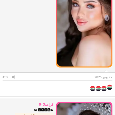
22 يونيو 2026
#69
كراميلا ❥
👑 🆂🅰🆁🅰👑