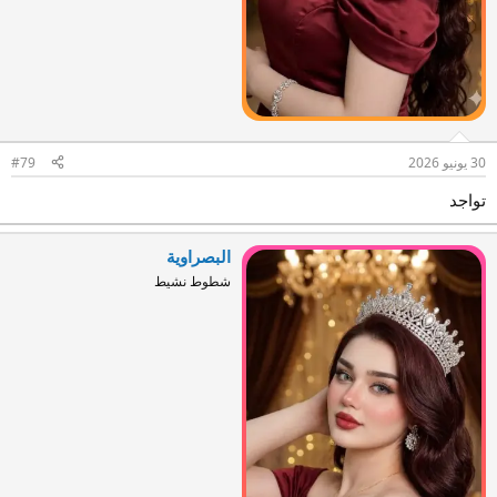
30 يونيو 2026
#79
تواجد
البصراوية
شطوط نشيط