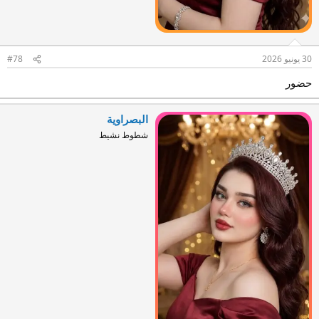
30 يونيو 2026
#78
حضور
البصراوية
شطوط نشيط