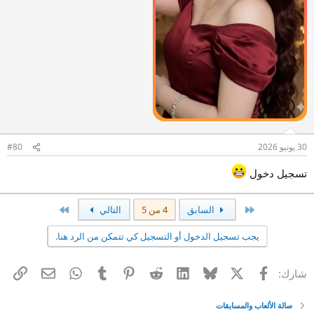
30 يونيو 2026
#80
تسجيل دخول
الأول
الاخير
السابق
4 من 5
التالي
يجب تسجيل الدخول أو التسجيل كي تتمكن من الرد هنا.
X
فيسبوك
Bluesky
LinkedIn
Reddit
Pinterest
Tumblr
WhatsApp
الرا
البريد الإل
شارك:
صالة الألعاب والمسابقات