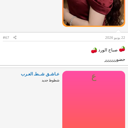
22 يونيو 2026
#67
صباح الورد
حضورررررر
عـاشـق شــطـ العـرب
ع
شطوط جديد