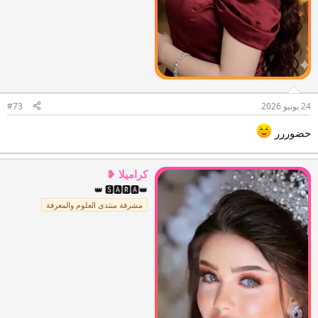
24 يونيو 2026
#73
حضوررر
كراميلا ❥
👑 🆂🅰🆁🅰👑
مشرفة منتدى العلوم والمعرفة