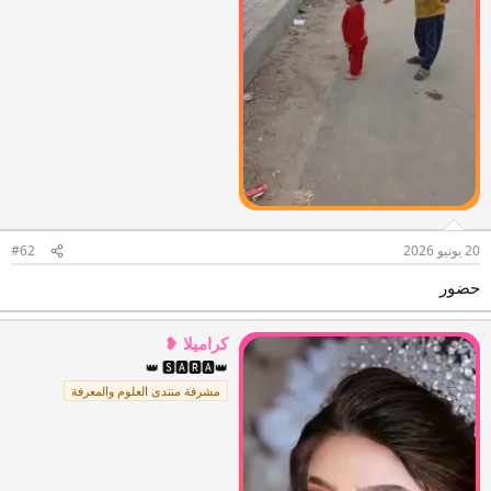
20 يونيو 2026
#62
حضور
كراميلا ❥
👑 🆂🅰🆁🅰👑
مشرفة منتدى العلوم والمعرفة