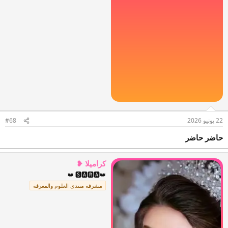
22 يونيو 2026
#68
حاضر حاضر
كراميلا ❥
👑 🆂🅰🆁🅰👑
مشرفة منتدى العلوم والمعرفة