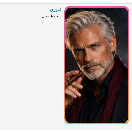
اموري
شطوط فضي