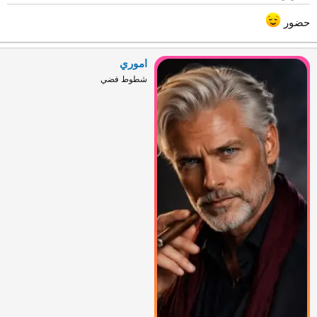
حضور
اموري
شطوط فضي