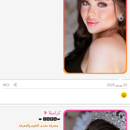
20 يونيو 2026
#63
كراميلا ❥
👑 🆂🅰🆁🅰👑
مشرفة منتدى العلوم والمعرفة