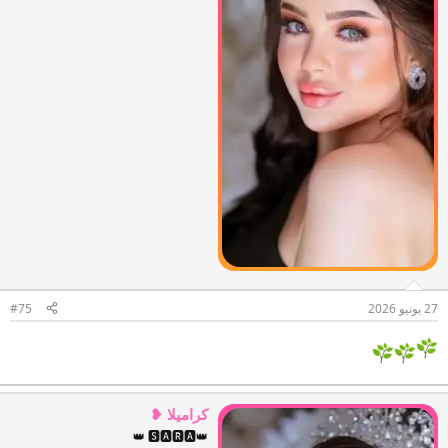
27 يونيو 2026
#75
كراميلا ❥
👑 🆂🅰🆁🅰👑